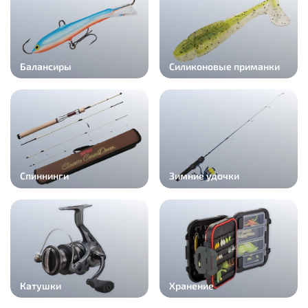
Балансиры
Силиконовые приманки
Спиннинги
Зимние удочки
Катушки
Хранение