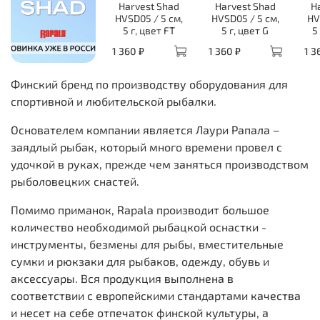
Harvest Shad
Harvest Shad
H
HVSD05 / 5 см,
HVSD05 / 5 см,
HV
5 г, цвет FT
5 г, цвет G
5
1 360 ₽
1 360 ₽
1 3
Финский бренд по производству оборудования для
спортивной и любительской рыбалки.
Основателем компании является Лаури Рапала –
заядлый рыбак, который много времени провел с
удочкой в руках, прежде чем заняться производством
рыболовецких снастей.
Помимо приманок, Rapala производит большое
количество необходимой рыбацкой оснастки -
инструменты, безмены для рыбы, вместительные
сумки и рюкзаки для рыбаков, одежду, обувь и
аксессуары. Вся продукция выполнена в
соответствии с европейскими стандартами качества
и несет на себе отпечаток финской культуры, а