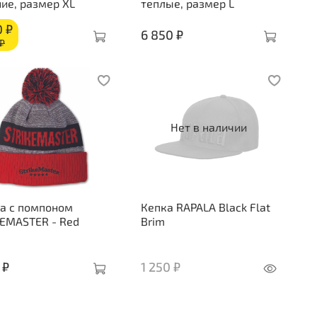
ие, размер XL
теплые, размер L
0 ₽
6 850 ₽
₽
Нет в наличии
а с помпоном
Кепка RAPALA Black Flat
KEMASTER - Red
Brim
 ₽
1 250 ₽