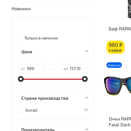
Новинки
Баф RAPA
Только в наличии
980 ₽
1 590 ₽
Цена
Новинка
—
от
до
Страна производства
18
Китай
Очки RAPA
Faial Dar
Производитель