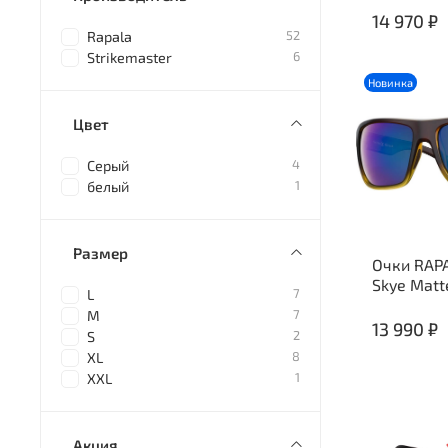
14 970 ₽
52
Rapala
6
Strikemaster
Новинка
Цвет
4
Серый
1
белый
Размер
Очки RAPA
Skye Matt
7
L
7
M
13 990 ₽
2
S
8
XL
1
XXL
Акция