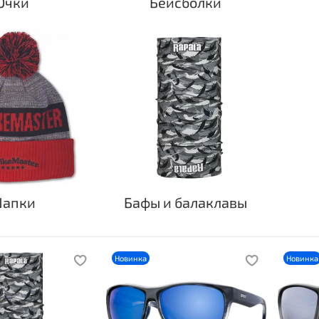
Очки
Бейсболки
апки
Бафы и балаклавы
Новинка
Новинка