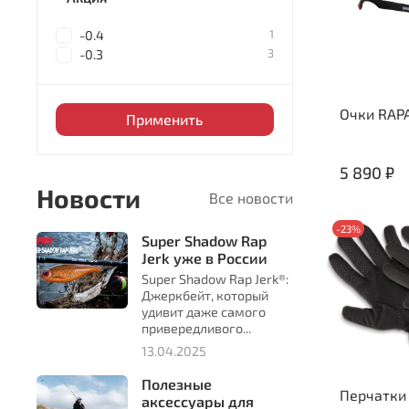
1
-0.4
3
-0.3
Очки RAPA
Применить
5 890 ₽
Новости
Все новости
-23%
Super Shadow Rap
Jerk уже в России
Super Shadow Rap Jerk®:
Джеркбейт, который
удивит даже самого
привередливого...
13.04.2025
Полезные
Перчатки
аксессуары для