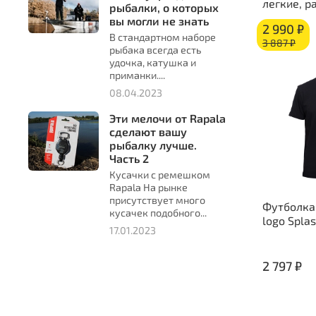
легкие, р
рыбалки, о которых
вы могли не знать
2 990 ₽
В стандартном наборе
3 887 ₽
рыбака всегда есть
удочка, катушка и
приманки....
08.04.2023
Эти мелочи от Rapala
сделают вашу
рыбалку лучше.
Часть 2
Кусачки с ремешком
Rapala На рынке
присутствует много
Футболка
кусачек подобного...
logo Spla
17.01.2023
2 797 ₽