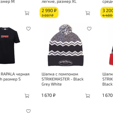
азмер M
легкие, размер XL
средн
2 990 ₽
3 20
3 887 ₽
4 480 
 RAPALA черная
Шапка с помпоном
Шапк
sh размер S
STRIKEMASTER - Black
STRI
Grey White
Black
1 670 ₽
1 670