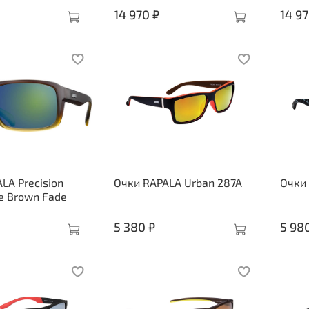
14 970 ₽
14 97
LA Precision
Очки RAPALA Urban 287A
Очки
e Brown Fade
5 380 ₽
5 98