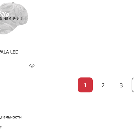
в наличии
PALA LED
1
2
3
циальности
е