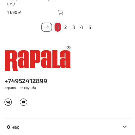
см.)
1 690 ₽
1
2
3
4
5
+74952412899
справочная служба
О нас