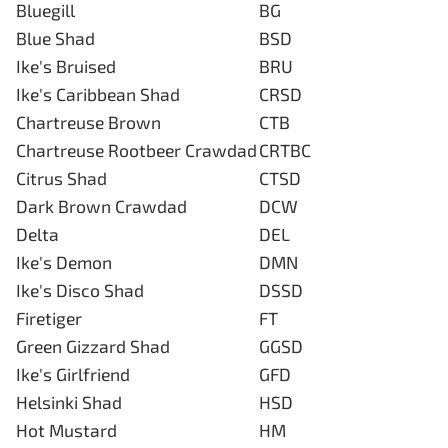
Bluegill
BG
Blue Shad
BSD
Ike's Bruised
BRU
Ike's Caribbean Shad
CRSD
Chartreuse Brown
CTB
Chartreuse Rootbeer Crawdad
CRTBC
Citrus Shad
CTSD
Dark Brown Crawdad
DCW
Delta
DEL
Ike's Demon
DMN
Ike's Disco Shad
DSSD
Firetiger
FT
Green Gizzard Shad
GGSD
Ike's Girlfriend
GFD
Helsinki Shad
HSD
Hot Mustard
HM