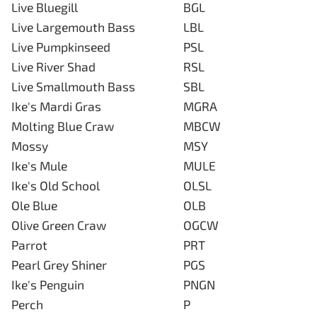
Live Bluegill
BGL
Live Largemouth Bass
LBL
Live Pumpkinseed
PSL
Live River Shad
RSL
Live Smallmouth Bass
SBL
Ike's Mardi Gras
MGRA
Molting Blue Craw
MBCW
Mossy
MSY
Ike's Mule
MULE
Ike's Old School
OLSL
Ole Blue
OLB
Olive Green Craw
OGCW
Parrot
PRT
Pearl Grey Shiner
PGS
Ike's Penguin
PNGN
Perch
P