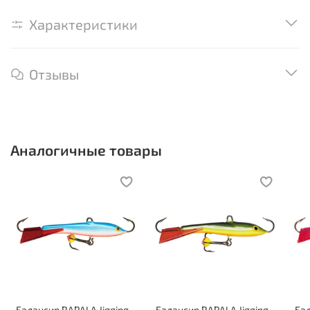
Характеристики
Отзывы
Аналогичные товары
Балансир RAPALA Jigging
Балансир RAPALA Jigging
Бал