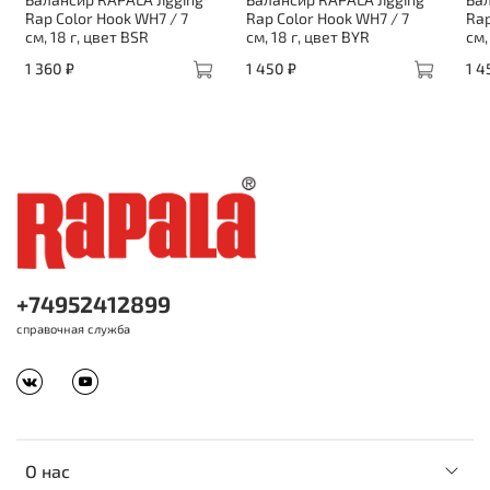
Rap Color Hook WH7 / 7
Rap Color Hook WH7 / 7
Rap
см, 18 г, цвет BSR
см, 18 г, цвет BYR
см,
1 360 ₽
1 450 ₽
1 4
+74952412899
справочная служба
О нас