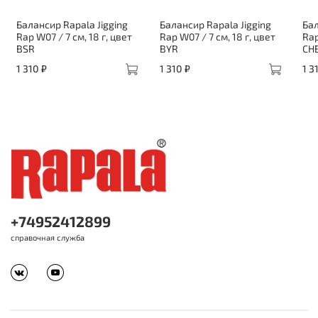
Балансир Rapala Jigging
Балансир Rapala Jigging
Бал
Rap W07 / 7 см, 18 г, цвет
Rap W07 / 7 см, 18 г, цвет
Rap
BSR
BYR
CH
1 310 ₽
1 310 ₽
1 3
+74952412899
справочная служба