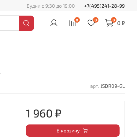
Будни с 9:30 до 19:00
+7(495)241-28-99
0
0
0
0 ₽
L
арт.
JSDR09-GL
1 960 ₽
В корзину