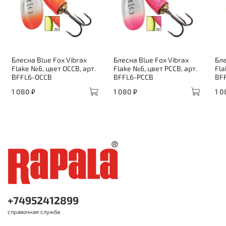
Блесна Blue Fox Vibrax
Блесна Blue Fox Vibrax
Бле
Flake №6, цвет OCCB, арт.
Flake №6, цвет PCCB, арт.
Fla
BFFL6-OCCB
BFFL6-PCCB
BF
1 080 ₽
1 080 ₽
1 0
+74952412899
справочная служба