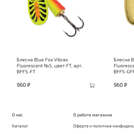
Блесна Blue Fox Vibrax
Блесна B
Fluorescent №5, цвет FT, арт.
Fluoresc
BFF5-FT
BFF5-GF
960 ₽
960 ₽
О нас
О работе магазина
Каталог
Оферта и политика конфиден