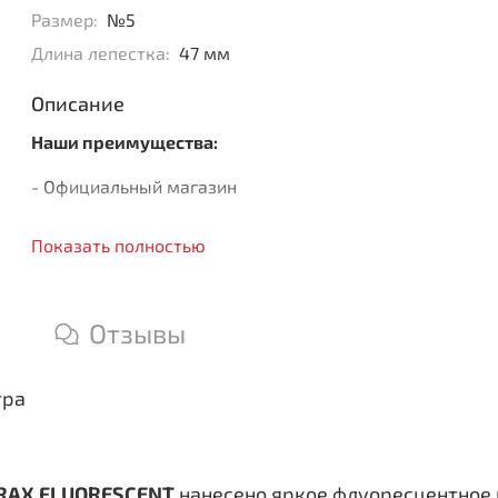
Размер:
№5
Длина лепестка:
47 мм
Описание
Наши преимущества:
- Официальный магазин
- Быстрая доставка
Показать полностью
- Только оригинальная продукция
Отзывы
тра
RAX FLUORESCENT
нанесено яркое флуоресцентное 