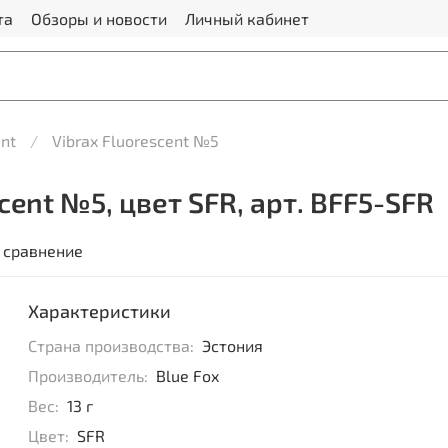
та
Обзоры и новости
Личный кабинет
ent
Vibrax Fluorescent №5
cent №5, цвет SFR, арт. BFF5-SFR
 сравнение
Характеристики
Страна производства:
Эстония
Производитель:
Blue Fox
Вес:
13 г
Цвет:
SFR