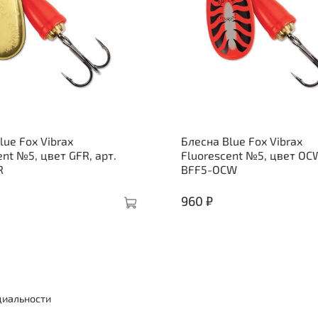
lue Fox Vibrax
Блесна Blue Fox Vibrax
ent №5, цвет GFR, арт.
Fluorescent №5, цвет OCW
R
BFF5-OCW
960 ₽
циальности