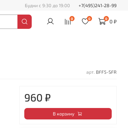
Будни с 9:30 до 19:00
+7(495)241-28-99
0
0
0
0 ₽
арт.
BFF5-SFR
960 ₽
В корзину