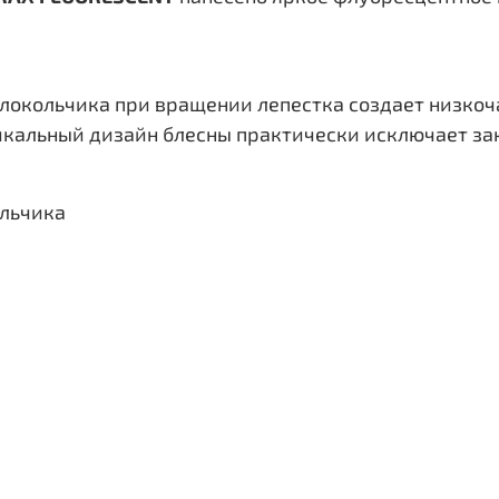
колокольчика при вращении лепестка создает низко
икальный дизайн блесны практически исключает за
ольчика