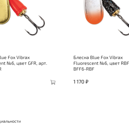
lue Fox Vibrax
Блесна Blue Fox Vibrax
ent №6, цвет GFR, арт.
Fluorescent №6, цвет RBF,
R
BFF6-RBF
1 170 ₽
циальности