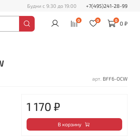
Будни с 9:30 до 19:00
+7(495)241-28-99
0
0
0
0 ₽
W
арт.
BFF6-OCW
1 170 ₽
В корзину