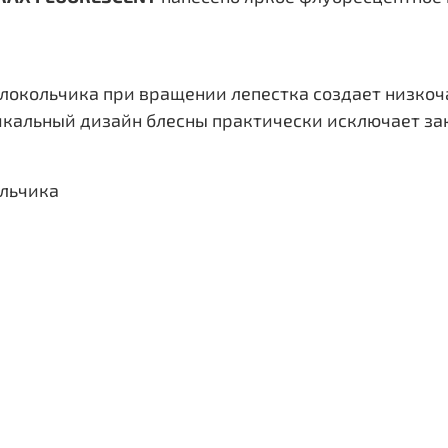
колокольчика при вращении лепестка создает низко
икальный дизайн блесны практически исключает за
ольчика