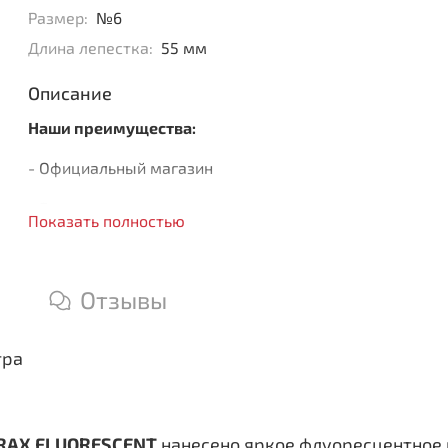
Размер:
№6
Длина лепестка:
55 мм
Описание
Наши преимущества:
- Официальный магазин
- Быстрая доставка
Показать полностью
- Только оригинальная продукция
Отзывы
тра
RAX FLUORESCENT
нанесено яркое флуоресцентное 