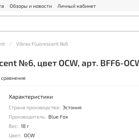
та
Обзоры и новости
Личный кабинет
ent
Vibrax Fluorescent №6
scent №6, цвет OCW, арт. BFF6-OC
 сравнение
Характеристики
Страна производства:
Эстония
Производитель:
Blue Fox
Вес:
18 г
Цвет:
OCW