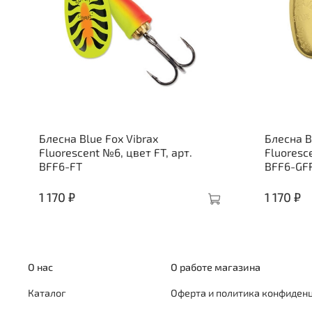
Блесна Blue Fox Vibrax
Блесна B
Fluorescent №6, цвет FT, арт.
Fluoresc
BFF6-FT
BFF6-GF
1 170 ₽
1 170 ₽
О нас
О работе магазина
Каталог
Оферта и политика конфиден