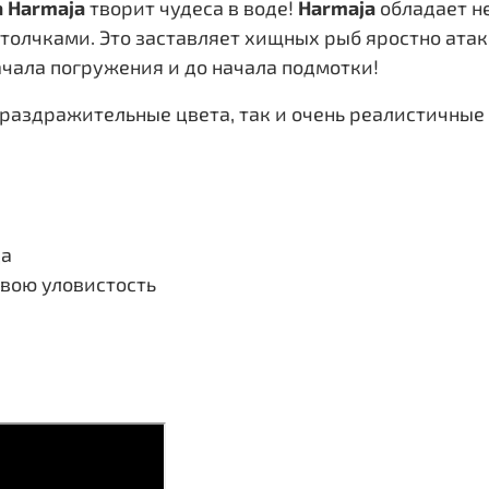
a Harmaja
творит чудеса в воде!
Harmaja
обладает н
олчками. Это заставляет хищных рыб яростно атак
ачала погружения и до начала подмотки!
 раздражительные цвета, так и очень реалистичны
ца
свою уловистость