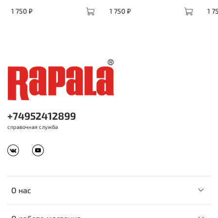
1 750 ₽
1 750 ₽
1 7
+74952412899
справочная служба
О нас