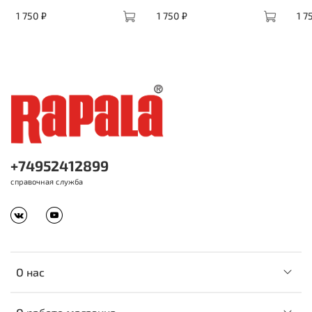
1 750 ₽
1 750 ₽
1 7
+74952412899
справочная служба
О нас