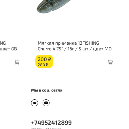
ING
Мягкая приманка 13FISHING
/ цвет GB
Churro 4.75" / 16г / 5 шт / цвет MO
200 ₽
280 ₽
Мы в соц. сетях
+74952412899
справочная служба