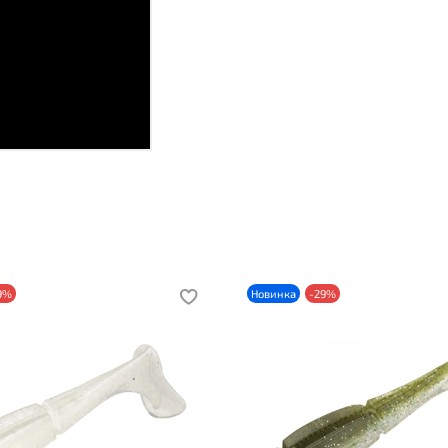
9%
Новинка
-29%