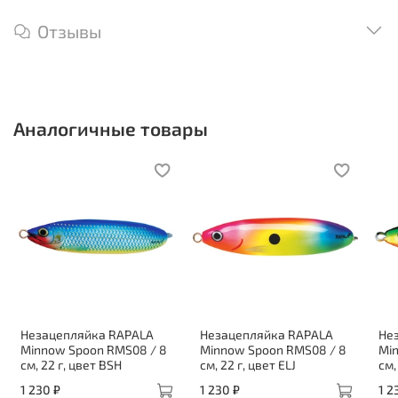
Отзывы
Аналогичные товары
Незацепляйка RAPALA
Незацепляйка RAPALA
Не
Minnow Spoon RMS08 / 8
Minnow Spoon RMS08 / 8
Mi
см, 22 г, цвет BSH
см, 22 г, цвет ELJ
см,
1 230 ₽
1 230 ₽
1 2