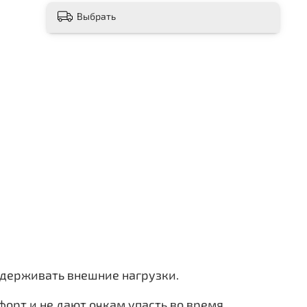
Выбрать
выдерживать внешние нагрузки.
орт и не дают очкам упасть во время