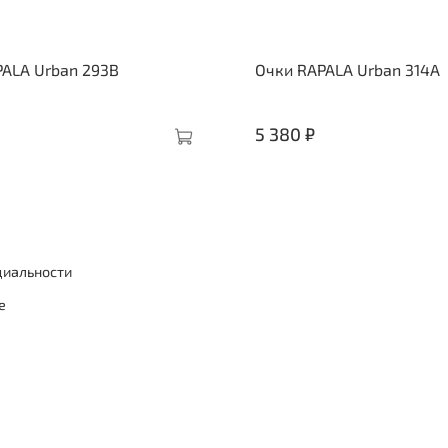
ALA Urban 293B
Очки RAPALA Urban 314A
5 380 ₽
циальности
е