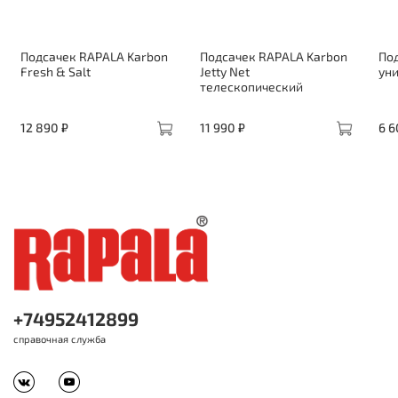
Подсачек RAPALA Karbon
Подсачек RAPALA Karbon
По
Fresh & Salt
Jetty Net
ун
телескопический
12 890 ₽
11 990 ₽
6 6
+74952412899
справочная служба