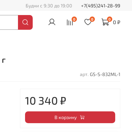
Будни с 9:30 до 19:00
+7(495)241-28-99
0
0
0
0 ₽
 г
арт.
GS-S-832ML-1
10 340 ₽
В корзину