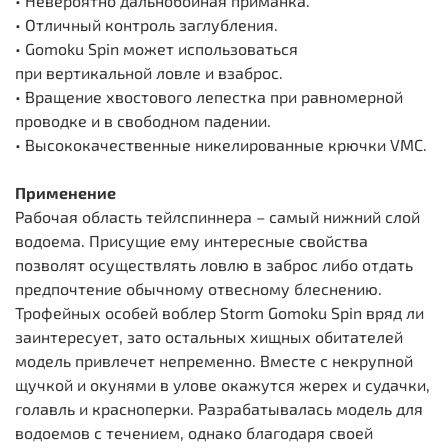
• Невероятно дальнобойная приманка.
• Отличный контроль заглубления.
• Gomoku Spin может использоваться
при вертикальной ловле и взаброс.
• Вращение хвостового лепестка при равномерной
проводке и в свободном падении.
• Высококачественные никелированные крючки VMC.
Применение
Рабочая область тейлспиннера – самый нижний слой
водоема. Присущие ему интересные свойства
позволят осуществлять ловлю в заброс либо отдать
предпочтение обычному отвесному блеснению.
Трофейных особей воблер Storm Gomoku Spin вряд ли
заинтересует, зато остальных хищных обитателей
модель привлечет непременно. Вместе с некрупной
щучкой и окунями в улове окажутся жерех и судачки,
голавль и красноперки. Разрабатывалась модель для
водоемов с течением, однако благодаря своей