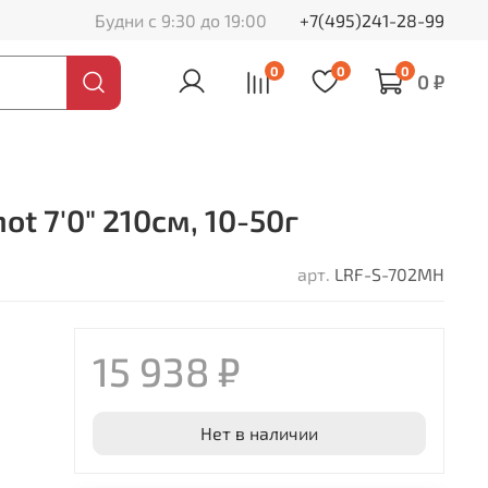
Будни с 9:30 до 19:00
+7(495)241-28-99
0
0
0
0 ₽
t 7'0" 210см, 10-50г
арт.
LRF-S-702MH
15 938 ₽
Нет в наличии