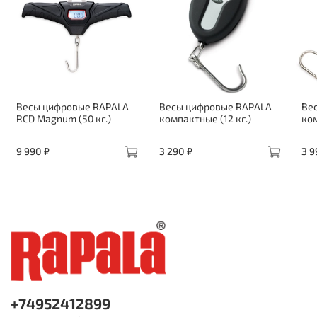
Весы цифровые RAPALA
Весы цифровые RAPALA
Ве
RCD Magnum (50 кг.)
компактные (12 кг.)
ком
9 990 ₽
3 290 ₽
3 9
+74952412899