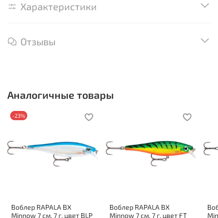
Характеристики
Отзывы
Аналогичные товары
-23%
Воблер RAPALA BX
Воблер RAPALA BX
Во
Minnow 7 см, 7 г, цвет BLP
Minnow 7 см, 7 г, цвет FT
Min