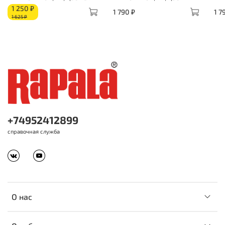
1 250 ₽
1 790 ₽
1 7
1 625 ₽
+74952412899
справочная служба
О нас