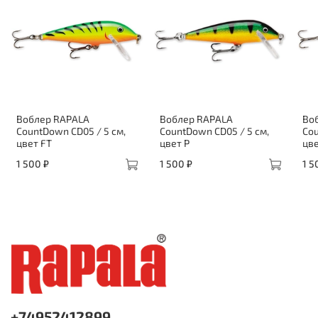
Воблер RAPALA
Воблер RAPALA
Во
CountDown CD05 / 5 см,
CountDown CD05 / 5 см,
Cou
цвет FT
цвет P
цв
1 500 ₽
1 500 ₽
1 5
+74952412899