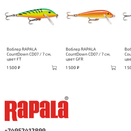
Воблер RAPALA
Воблер RAPALA
Во
CountDown CD07 / 7 см,
CountDown CD07 / 7 см,
Cou
цвет FT
цвет GFR
цве
1 500 ₽
1 500 ₽
1 5
+74952412899