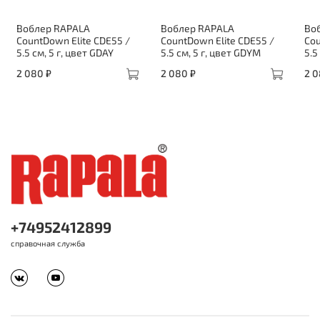
Воблер RAPALA
Воблер RAPALA
Во
CountDown Elite CDE55 /
CountDown Elite CDE55 /
Cou
5.5 см, 5 г, цвет GDAY
5.5 см, 5 г, цвет GDYM
5.5
2 080 ₽
2 080 ₽
2 0
+74952412899
справочная служба