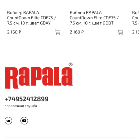
Воблер RAPALA
Воблер RAPALA
Во
CountDown Elite CDE75 /
CountDown Elite CDE75 /
Cou
7.5 см, 10 г, цвет GDAY
7.5 см, 10 г, цвет GDBT
7.5
2 160 ₽
2 160 ₽
2 1
+74952412899
справочная служба