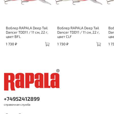
Воблер RAPALA Deep Tail
Воблер RAPALA Deep Tail
Воб
Dancer TDD11 / 11 см, 22 г,
Dancer TDD11 / 11 см, 22 г,
Dan
цвет BFL
цвет CLF
цве
1 730 ₽
1 730 ₽
1 7
+74952412899
справочная служба