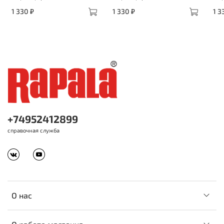
1 330 ₽
1 330 ₽
1 3
+74952412899
справочная служба
О нас