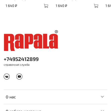
1 640 ₽
1 640 ₽
1 6
+74952412899
справочная служба
О нас