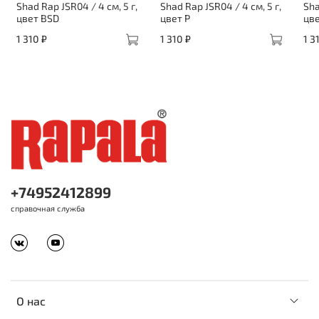
Shad Rap JSR04 / 4 см, 5 г,
Shad Rap JSR04 / 4 см, 5 г,
Sha
цвет BSD
цвет P
цве
1 310 ₽
1 310 ₽
1 3
+74952412899
справочная служба
О нас