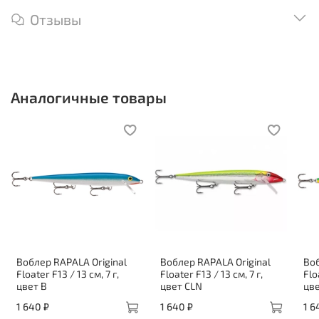
Отзывы
Аналогичные товары
Воблер RAPALA Original
Воблер RAPALA Original
Воб
Floater F13 / 13 см, 7 г,
Floater F13 / 13 см, 7 г,
Flo
цвет B
цвет CLN
цве
1 640 ₽
1 640 ₽
1 6