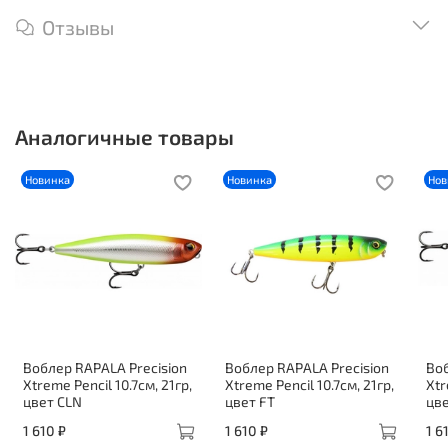
Отзывы
Аналогичные товары
Новинка
Новинка
Нов
Воблер RAPALA Precision
Воблер RAPALA Precision
Воб
Xtreme Pencil 10.7см, 21гр,
Xtreme Pencil 10.7см, 21гр,
Xtr
цвет CLN
цвет FT
цве
1 610 ₽
1 610 ₽
1 6