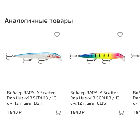
Аналогичные товары
Воблер RAPALA Scatter
Воблер RAPALA Scatter
Воб
Rap Husky13 SCRH13 / 13
Rap Husky13 SCRH13 / 13
Rap
см, 12 г, цвет BSH
см, 12 г, цвет ELJS
см,
1 940 ₽
1 940 ₽
1 9