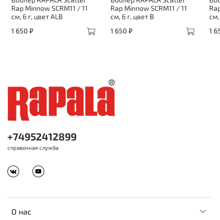
Rap Minnow SCRM11 / 11
Rap Minnow SCRM11 / 11
Rap
см, 6 г, цвет ALB
см, 6 г, цвет B
см,
1 650 ₽
1 650 ₽
1 6
+74952412899
справочная служба
О нас