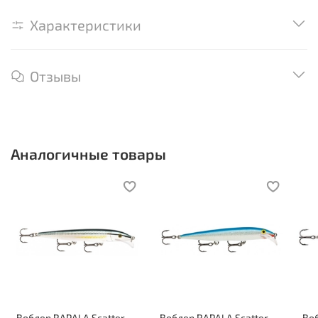
Характеристики
Отзывы
Аналогичные товары
Воблер RAPALA Scatter
Воблер RAPALA Scatter
Воб