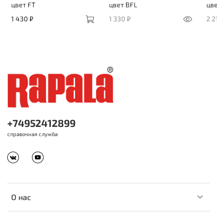
цвет FT
цвет BFL
цв
1 430 ₽
1 330 ₽
2 2
+74952412899
справочная служба
О нас