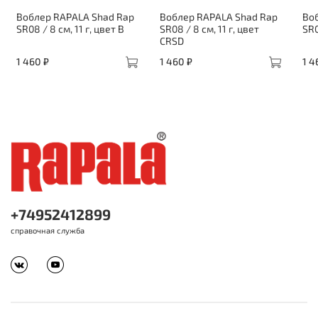
Воблер RAPALA Shad Rap
Воблер RAPALA Shad Rap
Во
SR08 / 8 см, 11 г, цвет B
SR08 / 8 см, 11 г, цвет
SR0
CRSD
1 460 ₽
1 460 ₽
1 4
+74952412899
справочная служба