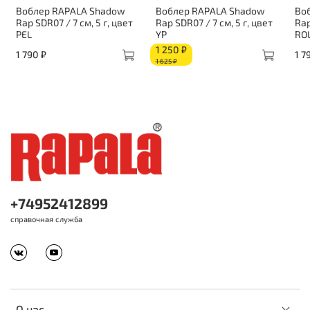
Воблер RAPALA Shadow
Воблер RAPALA Shadow
Во
Rap SDR07 / 7 см, 5 г, цвет
Rap SDR07 / 7 см, 5 г, цвет
Rap
PEL
YP
RO
1 250 ₽
1 790 ₽
1 7
1 625 ₽
+74952412899
справочная служба
О нас