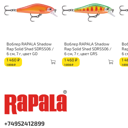
Воблер RAPALA Shadow
Воблер RAPALA Shadow
Во
Rap Solid Shad SDRSS06 /
Rap Solid Shad SDRSS06 /
Rap
6 см, 7 г, цвет GO
6 см, 7 г, цвет GRS
6 с
1 460 ₽
1 460 ₽
1 4
1 898 ₽
1 898 ₽
1 89
+74952412899