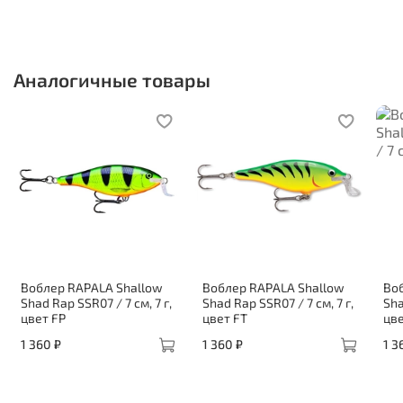
Аналогичные товары
Воблер RAPALA Shallow
Воблер RAPALA Shallow
Во
Shad Rap SSR07 / 7 см, 7 г,
Shad Rap SSR07 / 7 см, 7 г,
Sha
цвет FP
цвет FT
цве
1 360 ₽
1 360 ₽
1 3