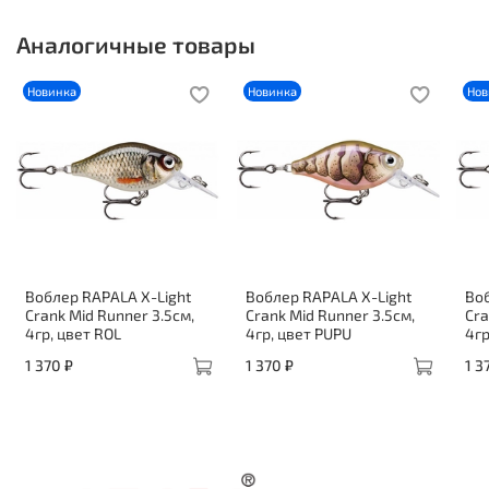
Аналогичные товары
Новинка
Новинка
Нов
Воблер RAPALA X-Light
Воблер RAPALA X-Light
Воб
Crank Mid Runner 3.5см,
Crank Mid Runner 3.5см,
Cra
4гр, цвет ROL
4гр, цвет PUPU
4гр
1 370 ₽
1 370 ₽
1 3