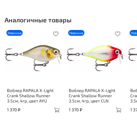
Аналогичные товары
Новинка
Новинка
Нов
Воблер RAPALA X-Light
Воблер RAPALA X-Light
Воб
Crank Shallow Runner
Crank Shallow Runner
Cra
3.5см, 4гр, цвет AYU
3.5см, 4гр, цвет CLN
3.5
1 370 ₽
1 370 ₽
1 3