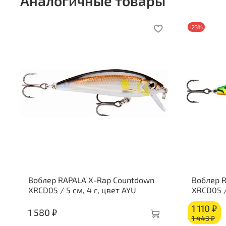
Аналогичные товары
-23%
Воблер RAPALA X-Rap Countdown
Воблер 
XRCD05 / 5 см, 4 г, цвет AYU
XRCD05 /
1 110 ₽
1 580 ₽
1 443 ₽