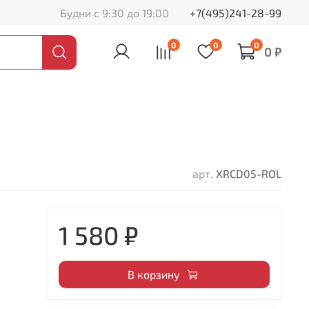
Будни с 9:30 до 19:00
+7(495)241-28-99
0
0
0
0 ₽
арт.
XRCD05-ROL
1 580 ₽
В корзину