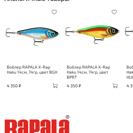
Воблер RAPALA X-Rap
Воблер RAPALA X-Rap
Во
Haku 14см, 74гр, цвет BGH
Haku 14см, 74гр, цвет
Hak
BPRT
HL
4 350 ₽
4 350 ₽
4 3