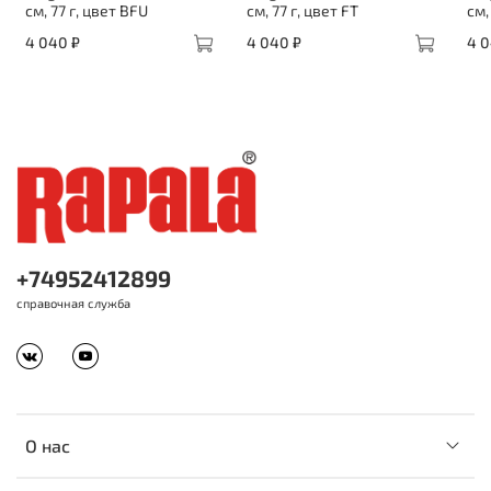
см, 77 г, цвет BFU
см, 77 г, цвет FT
см,
4 040 ₽
4 040 ₽
4 0
+74952412899
справочная служба
О нас