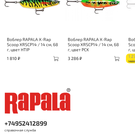
Воблер RAPALA X-Rap
Воблер RAPALA X-Rap
Во
Scoop XRSCP14 / 14 см, 68
Scoop XRSCP14 / 14 см, 68
Sco
г, цвет HTIP
г, цвет PCK
г, 
1 2
1 810 ₽
3 286 ₽
1 651
+74952412899
справочная служба