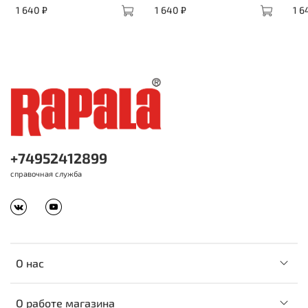
1 640 ₽
1 640 ₽
1 6
+74952412899
справочная служба
О нас
О работе магазина