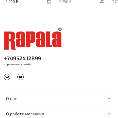
1 990 ₽
9 790 ₽
7 2
+74952412899
справочная служба
О нас
О работе магазина