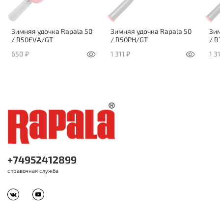
Зимняя удочка Rapala 50
Зимняя удочка Rapala 50
Зим
/ R50EVA/GT
/ R50PH/GT
/ 
650 ₽
1 311 ₽
1 3
+74952412899
справочная служба