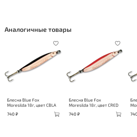
Аналогичные товары
Блесна Blue Fox
Блесна Blue Fox
Бле
Moresilda 18г, цвет CBLA
Moresilda 18г, цвет CRED
Mor
740 ₽
740 ₽
740