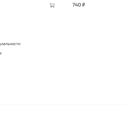
740 ₽
циальности
е